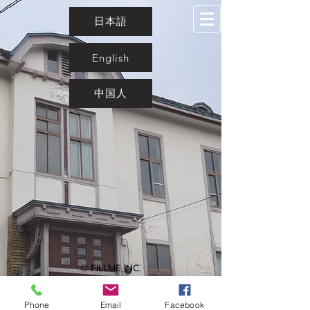
日本語
English
中国人
© FILLME INC.
Phone
Email
Facebook